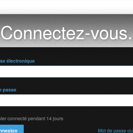
Connectez-vous.
se électronique
e passe
ter connecté pendant 14 jours
nnexion
Mot de passe ou