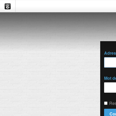
Adres
Mot d
Res
Co