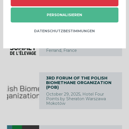
PERSONALISIEREN
SOMMET DE L'ÉLEVAGE, LE
DATENSCHUTZBESTIMMUNGEN
MONDIAL DE L'ÉLEVAGE
DURABLE
7 -10 octobre 2025, Clermont-
Ferrand, France
3RD FORUM OF THE POLISH
BIOMETHANE ORGANIZATION
(POB)
October 29, 2025, Hotel Four
Points by Sheraton Warszawa
Mokotów