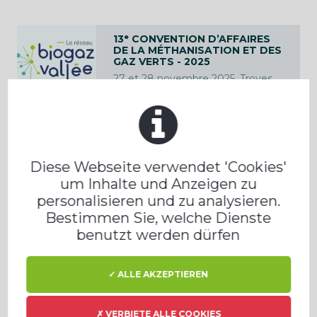
13ᵉ CONVENTION D’AFFAIRES
DE LA MÉTHANISATION ET DES
GAZ VERTS - 2025
27 et 28 novembre 2025, Troyes,
France
12E FORUM DO BIOGAS
ABIOGAS, SÃO PAULO EXPO,
Diese Webseite verwendet 'Cookies'
SÃO PAULO - SP
um Inhalte und Anzeigen zu
02 e 03 de setembro de 2025, São
personalisieren und zu analysieren.
Paulo
Bestimmen Sie, welche Dienste
benutzt werden dürfen
✓ ALLE AKZEPTIEREN
2025 VALUE OF BIOGAS WEST
CONFERENCE
October 6-8, 2025, Calgary,
✗ VERBIETE ALLE COOKIES
Alberta