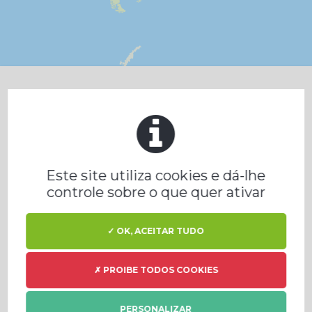
Prodeval / Filiais / Escritórios
Este site utiliza cookies e dá-lhe
Estações de GNV e BIOGNV
controle sobre o que quer ativar
✓ OK, ACEITAR TUDO
Produção de biometano
✗ PROIBE TODOS COOKIES
Liquefação de CO2
PERSONALIZAR