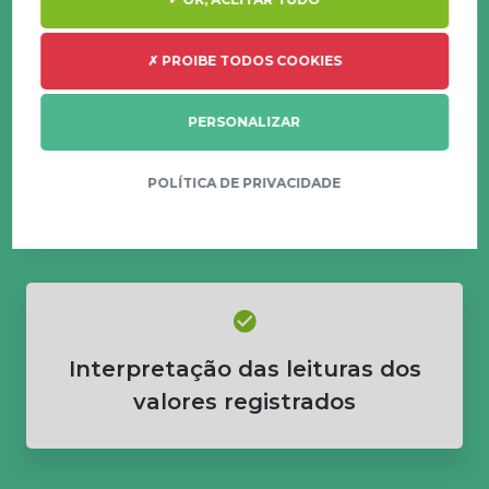
✗ PROIBE TODOS COOKIES
PERSONALIZAR
Suporte de um de nossos
especialistas
POLÍTICA DE PRIVACIDADE
Interpretação das leituras dos
valores registrados