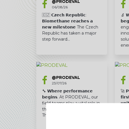
@PRODEVAL
06/08/26
🇨🇿 𝗖𝘇𝗲𝗰𝗵 𝗥𝗲𝗽𝘂𝗯𝗹𝗶𝗰:
🔬 𝗪
𝗕𝗶𝗼𝗺𝗲𝘁𝗵𝗮𝗻𝗲 𝗿𝗲𝗮𝗰𝗵𝗲𝘀 𝗮
𝗯𝗲
𝗻𝗲𝘄 𝗺𝗶𝗹𝗲𝘀𝘁𝗼𝗻𝗲 The Czech
eng
Republic has taken a major
inno
step forward...
solu
ene
@PRODEVAL
23/07/26
🔧 𝗪𝗵𝗲𝗿𝗲 𝗽𝗲𝗿𝗳𝗼𝗿𝗺𝗮𝗻𝗰𝗲
🚀 𝗣
𝗯𝗲𝗴𝗶𝗻𝘀. At PRODEVAL, our
𝗳𝗶𝗿
field teams play a vital role in
𝘂𝗻𝗶
the success of our business.
They are the ones who …