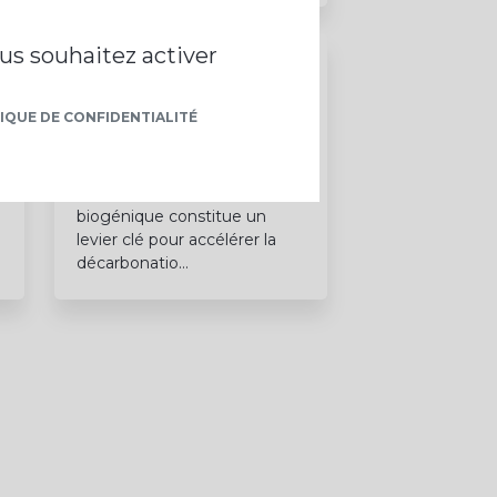
ous souhaitez activer
@PRODEVAL
24/06/26
IQUE DE CONFIDENTIALITÉ
Chez PRODEVAL, nous
sommes convaincus que la
valorisation du CO₂
biogénique constitue un
levier clé pour accélérer la
décarbonatio…