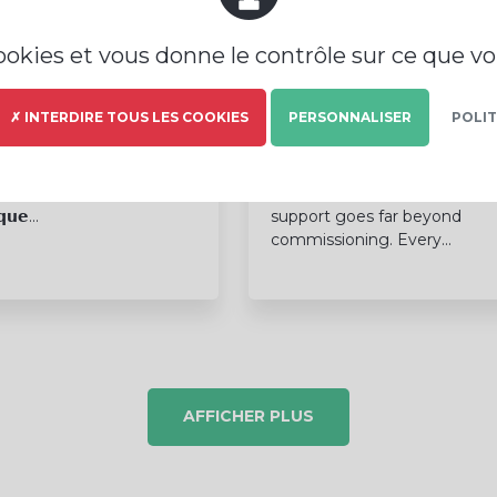
cookies et vous donne le contrôle sur ce que v
@PRODEVAL
@PRODEVAL
26/06/26
25/06/26
✗ INTERDIRE TOUS LES COOKIES
PERSONNALISER
POLIT
𝗟𝗟𝗜𝗔𝗡𝗖𝗘 | 𝗢𝗻𝗲 𝘆𝗲𝗮𝗿
𝗜𝘁𝗮𝗹𝘆: 𝗮 𝗵𝗼𝘁𝗹𝗶𝗻𝗲 𝘁𝗵𝗮𝘁
𝗿: 𝘁𝗵𝗲 𝗳𝗶𝗿𝘀𝘁 𝗺𝗶𝗹𝗲𝘀𝘁𝗼𝗻𝗲
𝗺𝗮𝗸𝗲𝘀 𝗮 𝗱𝗶𝗳𝗳𝗲𝗿𝗲𝗻𝗰𝗲, 𝗲𝘃𝗲𝗿𝘆
𝗻 𝗮𝗺𝗯𝗶𝘁𝗶𝗼𝘂𝘀 𝗮𝗻𝗱
𝗱𝗮𝘆 🇮🇹 At PRODEVAL,
𝗾𝘂𝗲...
support goes far beyond
commissioning. Every...
AFFICHER PLUS