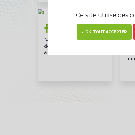
Ce site utilise des 
@PRODEVAL
30/06/26
✓ OK, TOUT ACCEPTER
🔧 𝗣𝗿𝗲𝗺𝗶𝗲̀𝗿𝗲 𝗿𝗲𝗻𝗰𝗼𝗻𝘁𝗿𝗲
🔁 𝗔
𝗱𝗲́𝗱𝗶𝗲́𝗲 𝗮̀ 𝗹’𝗲𝘅𝗽𝗹𝗼𝗶𝘁𝗮𝘁𝗶𝗼𝗻 𝗲𝘁
𝗹𝗮𝘁
𝗮̀ 𝗹𝗮 𝗺𝗮𝗶𝗻𝘁𝗲𝗻𝗮𝗻𝗰𝗲 -...
𝗼𝗳 
𝘂𝗻𝗶