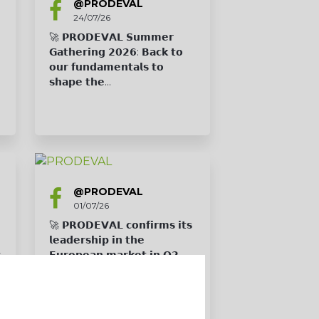
@PRODEVAL
24/07/26
🚀 𝗣𝗥𝗢𝗗𝗘𝗩𝗔𝗟 𝗦𝘂𝗺𝗺𝗲𝗿
𝗚𝗮𝘁𝗵𝗲𝗿𝗶𝗻𝗴 𝟮𝟬𝟮𝟲: 𝗕𝗮𝗰𝗸 𝘁𝗼
𝗼𝘂𝗿 𝗳𝘂𝗻𝗱𝗮𝗺𝗲𝗻𝘁𝗮𝗹𝘀 𝘁𝗼
𝘀𝗵𝗮𝗽𝗲 𝘁𝗵𝗲...
@PRODEVAL
01/07/26
🚀 𝗣𝗥𝗢𝗗𝗘𝗩𝗔𝗟 𝗰𝗼𝗻𝗳𝗶𝗿𝗺𝘀 𝗶𝘁𝘀
𝗹𝗲𝗮𝗱𝗲𝗿𝘀𝗵𝗶𝗽 𝗶𝗻 𝘁𝗵𝗲
s
𝗘𝘂𝗿𝗼𝗽𝗲𝗮𝗻 𝗺𝗮𝗿𝗸𝗲𝘁 𝗶𝗻 𝗤𝟮
𝟮𝟬𝟮𝟲! More...