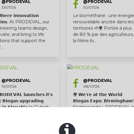
@PRODEVAL
@PRODEVAL
31/07/26
30/07/26
𝗲𝗿𝗲 𝗶𝗻𝗻𝗼𝘃𝗮𝘁𝗶𝗼𝗻
Le biométhane : une énergie
𝗴𝗶𝗻𝘀. At PRODEVAL, our
renouvelable ancrée dans les
ineering teams design,
territoires 🌱🌍 Portée à plus
vate, and bring to life
de 80 % par des agriculteurs,
tions that support the
la filière bi…
r…
@PRODEVAL
@PRODEVAL
10/07/26
08/07/26
𝗢𝗗𝗘𝗩𝗔𝗟 𝗹𝗮𝘂𝗻𝗰𝗵𝗲𝘀 𝗶𝘁’𝘀
🌍 𝗪𝗲'𝗿𝗲 𝗮𝘁 𝘁𝗵𝗲 𝗪𝗼𝗿𝗹𝗱
𝘀𝘁 𝗕𝗶𝗼𝗴𝗮𝘀 𝘂𝗽𝗴𝗿𝗮𝗱𝗶𝗻𝗴
𝗕𝗶𝗼𝗴𝗮𝘀 𝗘𝘅𝗽𝗼, 𝗕𝗶𝗿𝗺𝗶𝗻𝗴𝗵𝗮𝗺!
𝘁 𝗶𝗻 𝗦𝗹𝗼𝘃𝗮𝗸𝗶𝗮 In Dubnik,...
Starting today, PRODEVAL i
on-site at the NEC 🇬🇧 ✔️
Meet our team: Anna,
Marie,...