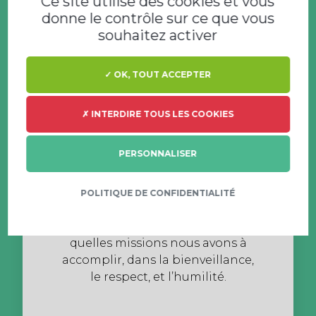
Ce site utilise des cookies et vous
satisfaction client.
donne le contrôle sur ce que vous
souhaitez activer
✓ OK, TOUT ACCEPTER
✗ INTERDIRE TOUS LES COOKIES
PERSONNALISER
Ouverture d'esprit
POLITIQUE DE CONFIDENTIALITÉ
Nous savons d’où nous venons et
quelles missions nous avons à
accomplir, dans la bienveillance,
le respect, et l’humilité.