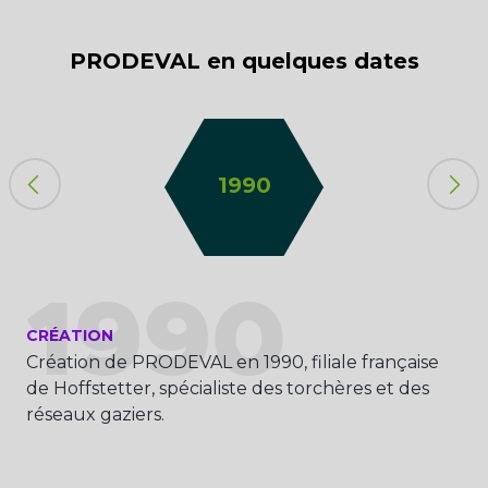
PRODEVAL en quelques dates
1990
1990
CRÉATION
GO
 x
Création de PRODEVAL en 1990, filiale française
Séb
de Hoffstetter, spécialiste des torchères et des
de
réseaux gaziers.
l.