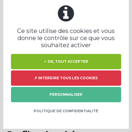
- Salaire selon expérience + prime de
participation + indemnités de déplacement
(Barème URSSAF) + avance de 1 500€ pour vos
frais d’hébergement et de repas
Ce site utilise des cookies et vous
- Siège basée à Valence TGV (Châteauneuf-
donne le contrôle sur ce que vous
sur-Isère)
souhaitez activer
- Notre politique de recrutement est
engagée en faveur de l'intégration des
travailleurs en situation de handicap
✓ OK, TOUT ACCEPTER
✗ INTERDIRE TOUS LES COOKIES
Vous êtes en déplacement et en autonomie
sur la région du secteur concerné
. Si vous êtes
PERSONNALISER
à moins de 50km, vous rentrez le soir à votre
domicile, sinon, comptez 2 à 3 jours de découchés
par semaine. Vous aurez à votre disposition un
POLITIQUE DE CONFIDENTIALITÉ
véhicule de service type « atelier » avec tout
l’outillage nécessaire.