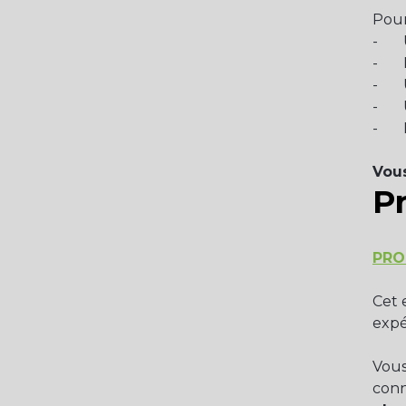
Pour
- Un
- Du
- Un
- Un
- EP
Vous
Pr
PRO
Cet 
expé
Vous
conn