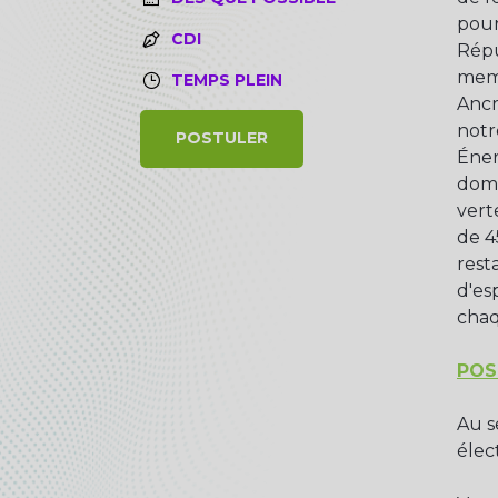
pour
CDI
Répu
memb
TEMPS PLEIN
Ancr
notr
POSTULER
Éner
doma
vert
de 4
resta
d'es
chaq
POS
Au s
élec