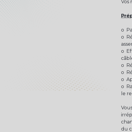
Vos m
Prép
o Pa
o Ré
asse
o Ef
câbl
o Ré
o Ré
o Ap
o Ra
le r
Vous
irré
chan
du c