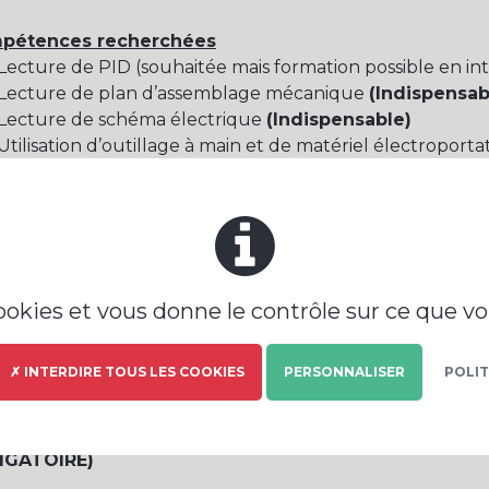
pétences recherchées
cture de PID (souhaitée mais formation possible en in
ecture de plan d’assemblage mécanique
(Indispensab
ecture de schéma électrique
(Indispensable)
ilisation d’outillage à main et de matériel électroportat
ilisation d’applications numériques (Outlook, Microso
mation en interne)
glais est un plus
I Forfait 218 jours/an (RTT), véhicule utilitaire de sociét
cookies et vous donne le contrôle sur ce que v
 siège de l’entreprise est basé à Valence TGV (Châteauneu
tre politique de recrutement est engagée en faveur de l
✗ INTERDIRE TOUS LES COOKIES
PERSONNALISER
POLIT
ation de handicap
s êtes en grand déplacement et en autonomie toute
IGATOIRE)