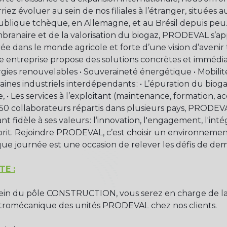
riez évoluer au sein de nos filiales à l’étranger, situées a
blique tchèque, en Allemagne, et au Brésil depuis peu.
ranaire et de la valorisation du biogaz, PRODEVAL s’app
ée dans le monde agricole et forte d’une vision d’avenir 
e entreprise propose des solutions concrètes et immédia
gies renouvelables • Souveraineté énergétique • Mobili
ines industriels interdépendants : • L’épuration du biogaz
e, • Les services à l’exploitant (maintenance, formatio
50 collaborateurs répartis dans plusieurs pays, PRODEV
nt fidèle à ses valeurs : l’innovation, l'engagement, l'inté
prit. Rejoindre PRODEVAL, c’est choisir un environnement
ue journée est une occasion de relever les défis de dema
TE :
ein du pôle CONSTRUCTION, vous serez en charge de la
tromécanique des unités PRODEVAL chez nos clients.