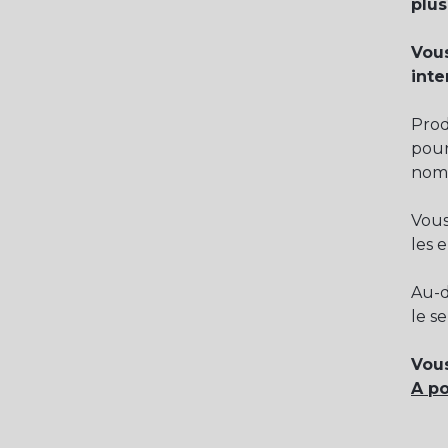
plus
Vous
inte
Prod
pou
nomb
Vous
les 
Au-d
le se
Vous
A po