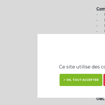
Com
- Le
- L
- L
- Ut
- Ut
(For
- An
o CD
Ce site utilise des 
o Le
o No
✓ OK, TOUT ACCEPTER
situ
Vou
OBL