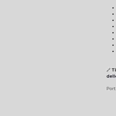
🔗
Ti
dell
Port