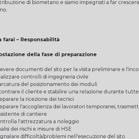
stribuzione di biometano e siamo impegnati a far crescer
ano.
 farai – Responsabilità
stazione della fase di preparazione
icevere documenti del sito per la visita preliminare e l'inc
alizzare controlli di ingegneria civile
arcatura del posizionamento dei moduli
contrare il cliente e stabilire una relazione durante tutte 
reparare la ricezione dei tecnici
reparare l'accoglienza dei lavoratori temporanei, trasmett
ssistente di cantiere
ontrolla l'attrezzatura a noleggio
alisi dei rischi e misure di HSE
egnalare difficoltà/problemi nell'esecuzione del sito