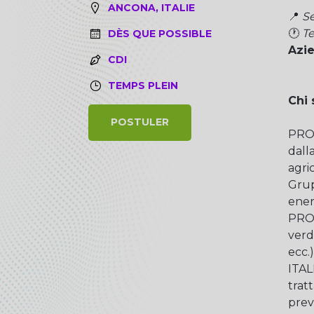
ANCONA, ITALIE
📍
Se
🕐
T
DÈS QUE POSSIBLE
Azi
CDI
TEMPS PLEIN
Chi
POSTULER
PROD
dall
agri
Grup
ener
PROD
verd
ecc.
ITAL
trat
prev