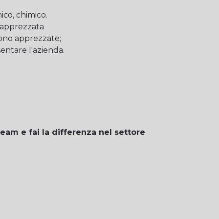
nico, chimico.
 è apprezzata
sono apprezzate;
sentare l'azienda.
team e fai la differenza nel settore