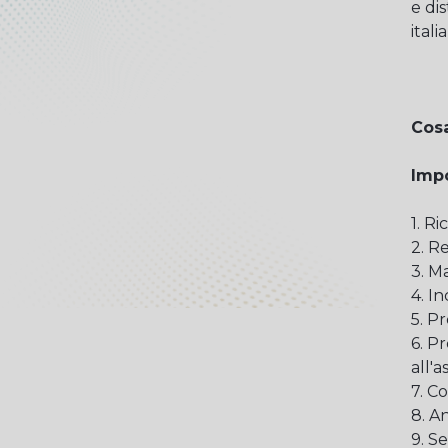
e di
itali
Cosa
Impo
1. R
2. Re
3. M
4. In
5. P
6. P
all'a
7. C
8. An
9. S