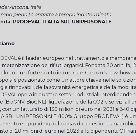
de: Ancona, Italia
empo pieno | Contratto a tempo indeterminato
enda: PRODEVAL ITALIA SRL UNIPERSONALE
 siamo
EVAL è il leader europeo nel trattamento a membrana 
a metanizzazione dei rifiuti organici. Fondata 30 anni fa, 
colo con un forte spirito industriale. Con un know-how un
po si è posizionato come un attore chiave nelle soluzioni
gie rinnovabili, della sovranità energetica e della mobilit
EVAL opera in quattro settori industriali interdipendenti
e (BioGNV, BioGNL), liquefazione della CO2 e servizi all
), con un fatturato di 130 milioni di euro nel 2021 e 340 d
IA SRL UNIPERSONALE (100% Gruppo PRODEVAL) è una r
tamento e upgrading del biogas da digestione anaerobica d
isto di 20 milioni di euro nel 2023 e 15 dipendenti. Offri