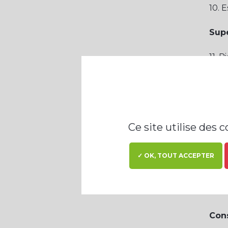
10. 
Supe
11. 
12. 
13. 
14. 
15. V
cont
Ce site utilise des 
16. 
sens
17. 
✓ OK, TOUT ACCEPTER
(sicu
Cons