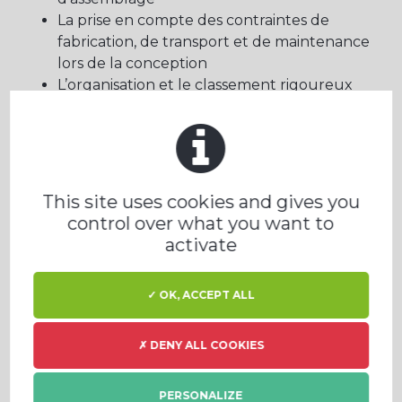
La prise en compte des contraintes de
fabrication, de transport et de maintenance
lors de la conception
L’organisation et le classement rigoureux
des documents confiés,
Toute proposition d’amélioration des outils
et méthodes de CAO/DAO
Basé à Valence TGV (Châteauneuf sur Isère)
This site uses cookies and gives you
Notre politique de recrutement est engagée en
control over what you want to
faveur de l'intégration des travailleurs en
activate
situation de handicap.
Profile sought
✓ OK, ACCEPT ALL
PROFIL RECHERCHÉ :
✗ DENY ALL COOKIES
Cet emploi est accessible aux titulaires d’un
PERSONALIZE
diplôme dans le milieu recherché (Bac +2,