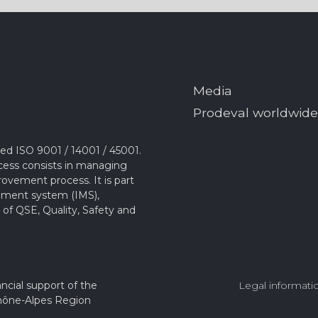
Media
Prodeval worldwide
ed ISO 9001 / 14001 / 45001.
ocess consists in managing
rovement process. It is part
ement system (IMS),
 of QSE, Quality, Safety and
ncial support of the
Legal informat
ône-Alpes Region