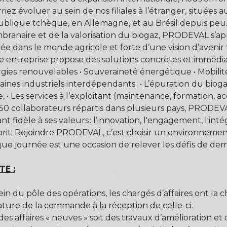
riez évoluer au sein de nos filiales à l’étranger, situées a
blique tchèque, en Allemagne, et au Brésil depuis peu.
ranaire et de la valorisation du biogaz, PRODEVAL s’app
ée dans le monde agricole et forte d’une vision d’avenir 
e entreprise propose des solutions concrètes et immédia
gies renouvelables • Souveraineté énergétique • Mobili
ines industriels interdépendants : • L’épuration du biogaz
e, • Les services à l’exploitant (maintenance, formatio
50 collaborateurs répartis dans plusieurs pays, PRODEV
nt fidèle à ses valeurs : l’innovation, l'engagement, l'inté
prit. Rejoindre PRODEVAL, c’est choisir un environnement
ue journée est une occasion de relever les défis de dema
TE :
ein du pôle des opérations, les chargés d’affaires ont la 
ature de la commande à la réception de celle-ci.
 des affaires « neuves » soit des travaux d’amélioration et 