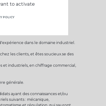
 l'intégration des travailleurs en
ant to activate
Y POLICY
d'expérience dans le domaine industriel.
hez les clients, et êtes soucieux.se des
et industriels, en chiffrage commercial,
ère générale.
didats ayant des connaissances et/ou
iels suivants : mécanique,
automatisme et régulation, qui sauront