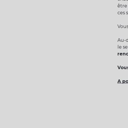
être
ces s
Vous
Au-d
le s
ren
Vous
A po