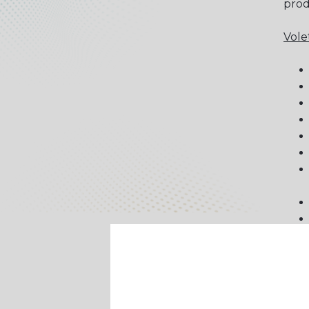
prod
Vole