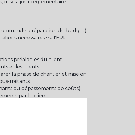
s, mise à jour règlementaire.
e de commande, préparation du budget)
ations nécessaires via l’ERP
ions préalables du client
ts et les clients
arer la phase de chantier et mise en
ous-traitants
venants ou dépassements de coûts)
iements par le client
ts pour la réception d’affaire
assurer la transmission SAV
)