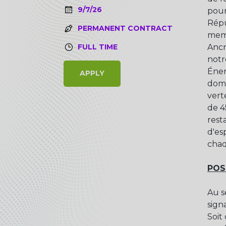
9/7/26
pour
Répu
PERMANENT CONTRACT
memb
FULL TIME
Ancr
notr
Éner
APPLY
doma
vert
de 4
resta
d'es
chaq
POS
Au s
sign
Soit