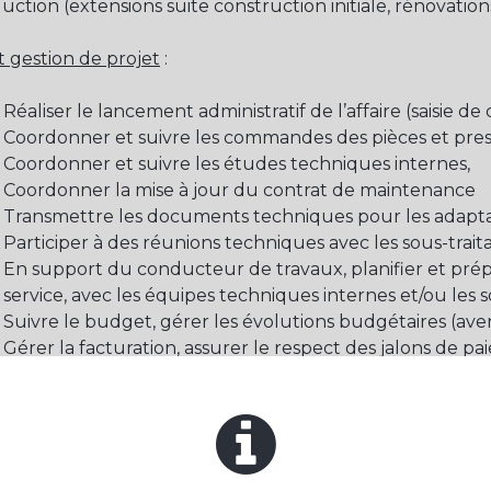
uction (extensions suite construction initiale, rénovation
t gestion de projet
:
Réaliser le lancement administratif de l’affaire (saisi
Coordonner et suivre les commandes des pièces et prest
Coordonner et suivre les études techniques internes,
Coordonner la mise à jour du contrat de maintenance
Transmettre les documents techniques pour les adaptat
Participer à des réunions techniques avec les sous-traitan
En support du conducteur de travaux, planifier et prép
service, avec les équipes techniques internes et/ou les s
Suivre le budget, gérer les évolutions budgétaires (a
Gérer la facturation, assurer le respect des jalons de pa
Gérer les non-conformités et les levées de réserves clien
Préparer les mises à jour du dossier technique du site, 
CDI, Forfait 218 jours/an (RTT)
Entreprise basée à Valence TGV (Châteauneuf sur Isère