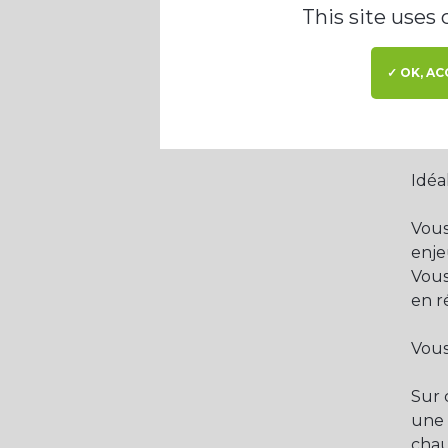
This site uses
✓ OK, AC
Des 
Pr
Idéa
Vous
enje
Vous
en r
Vous
Sur 
une 
chau