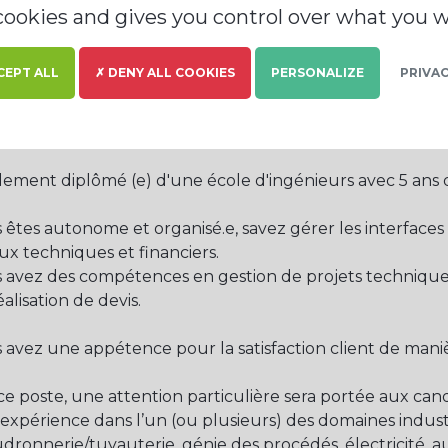
Notre politique de recrutement est engagée en faveur de
 cookies and gives you control over what you w
situation de handicap
CEPT ALL
✗ DENY ALL COOKIES
PERSONALIZE
PRIVAC
déplacements de courte durée sont à prévoir.
ofile sought
lement diplômé (e) d'une école d'ingénieurs avec 5 ans 
 êtes autonome et organisé.e, savez gérer les interfaces c
ux techniques et financiers.
 avez des compétences en gestion de projets techniques 
éalisation de devis.
 avez une appétence pour la satisfaction client de mani
ce poste, une attention particulière sera portée aux can
expérience dans l’un (ou plusieurs) des domaines industr
dronnerie/tuyauterie, génie des procédés, électricité, 