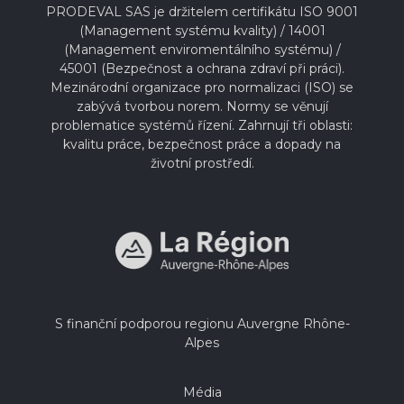
PRODEVAL SAS je držitelem certifikátu ISO 9001
(Management systému kvality) / 14001
(Management enviromentálního systému) /
45001 (Bezpečnost a ochrana zdraví při práci).
Mezinárodní organizace pro normalizaci (ISO) se
zabývá tvorbou norem. Normy se věnují
problematice systémů řízení. Zahrnují tři oblasti:
kvalitu práce, bezpečnost práce a dopady na
životní prostředí.
S finanční podporou regionu Auvergne Rhône-
Alpes
Média