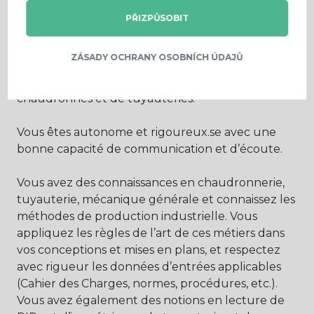
idéalement en conception industrielle).
PŘIZPŮSOBIT
Vous justifiez d’une expérience professionnelle
ZÁSADY OCHRANY OSOBNÍCH ÚDAJŮ
réussie d’au moins 3 ans en bureau d’études,
idéalement en conception d’équipements
chaudronnés et de tuyauteries.
Vous êtes autonome et rigoureux.se avec une
bonne capacité de communication et d’écoute.
Vous avez des connaissances en chaudronnerie,
tuyauterie, mécanique générale et connaissez les
méthodes de production industrielle. Vous
appliquez les règles de l’art de ces métiers dans
vos conceptions et mises en plans, et respectez
avec rigueur les données d’entrées applicables
(Cahier des Charges, normes, procédures, etc.).
Vous avez également des notions en lecture de