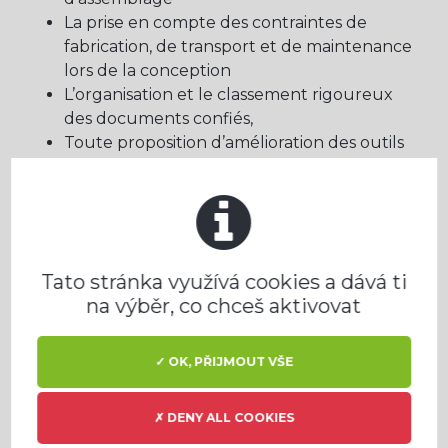
La prise en compte des contraintes de
fabrication, de transport et de maintenance
lors de la conception
L’organisation et le classement rigoureux
des documents confiés,
Toute proposition d’amélioration des outils
et méthodes de CAO/DAO
Basé à Valence TGV (Châteauneuf sur Isère)
Notre politique de recrutement est engagée en
faveur de l'intégration des travailleurs en
Tato stránka využívá cookies a dává ti
situation de handicap.
na výběr, co chceš aktivovat
Profile sought
✓ OK, PŘIJMOUT VŠE
PROFIL RECHERCHÉ :
✗ DENY ALL COOKIES
Cet emploi est accessible aux titulaires d’un
diplôme dans le milieu recherché (Bac +2,